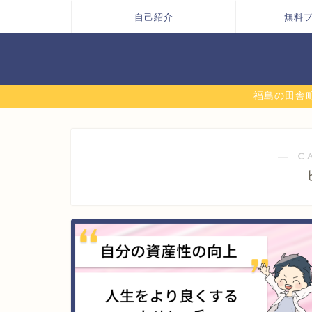
自己紹介
無料
福島の田舎町
― C