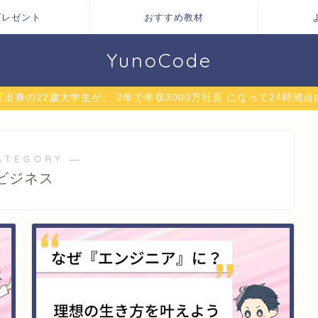
プレゼント
おすすめ教材
YunoCode
出身の22歳大学生が、 2年で年収3000万社長 になって24時間
ATEGORY ―
ビジネス