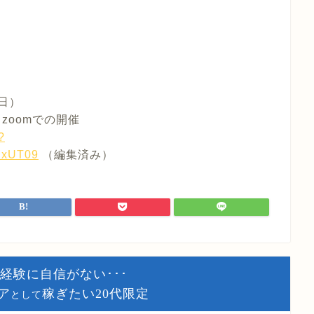
日）
料※zoomでの開催
?
NxUT09
（編集済み）
経験に自信がない･･･
ア
稼ぎたい20代限定
として