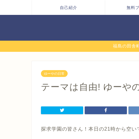
自己紹介
無料
福島の田舎町
ゆーやの日常
テーマは自由! ゆーや
探求学園の皆さん！本日の21時から空い