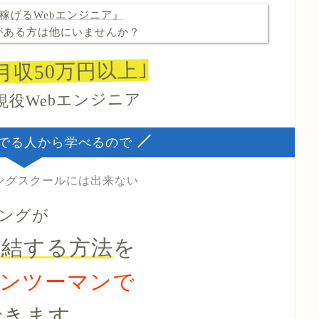
稼げるWebエンジニア』
がある方は他にいませんか？
月収50万円以上｣
現役Webエンジニア
でる人から学べるので
ングスクールには出来ない
ングが
直結する方法
を
マンツーマンで
できます