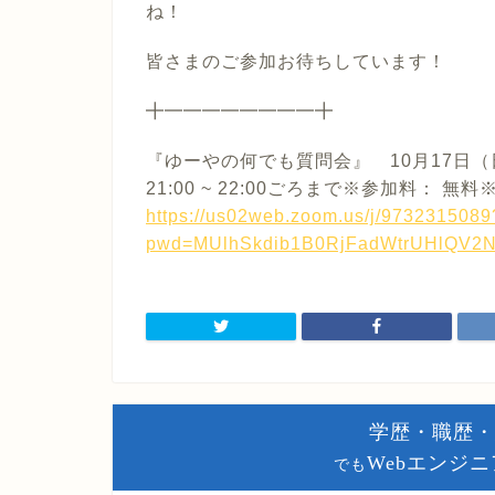
ね
！
皆さまのご参加お待ちしています！
╋━━━━━━━━╋
『ゆーやの何でも質問会』 10月17日（
21:00 ~ 22:00ごろまで※参加料： 無
https://us02web.zoom.us/j/9732315089
pwd=MUlhSkdib1B0RjFadWtrUHlQV2
学歴・職歴・
Webエンジニ
でも