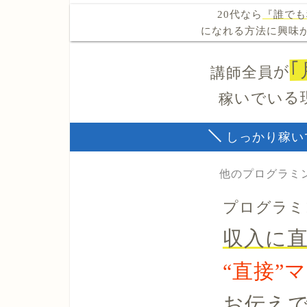
20代なら
『誰でも
になれる方法に興味
｢
講師全員が
稼いでいる
しっかり稼い
他のプログラミ
プログラミ
収入に
“直接”
お伝え