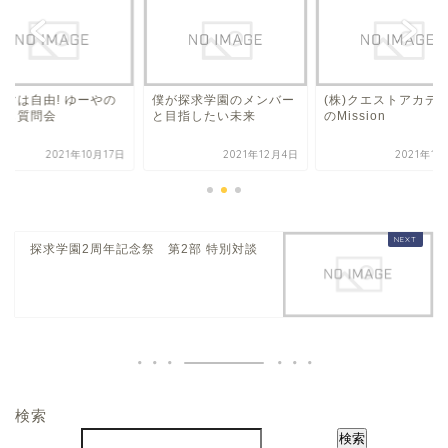
ーマは自由! ゆーやの
僕が探求学園のメンバー
(株)クエストアカデ
でも質問会
と目指したい未来
のMission
2021年10月17日
2021年12月4日
2021年1
探求学園2周年記念祭 第2部 特別対談
検索
検索