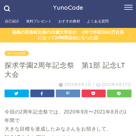
YunoCode
自己紹介
無料プレゼント
おすすめ教材
よくある質問
福島の田舎町出身の22歳大学生が、 2年で年収3000万社長
になって24時間自由になった話
ゆーやの日常
探求学園2周年記念祭 第1部 記念LT
大会
2021年9月1日
/
2022年4月17日
今回の2周年記念祭では、2020年9月〜2021年8月の1
年間で
大きな目標を達成したみなさんをお招きして、